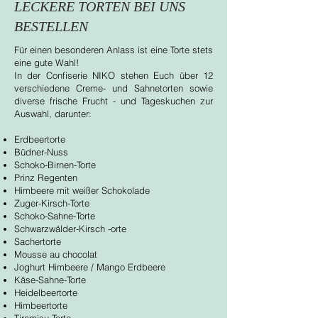
LECKERE TORTEN BEI UNS
BESTELLEN
Für einen besonderen Anlass ist eine Torte stets
eine gute Wahl!
In der Confiserie NIKO stehen Euch über 12
verschiedene Creme- und Sahnetorten sowie
diverse frische Frucht - und Tageskuchen zur
Auswahl, darunter:
Erdbeertorte
Büdner-Nuss
Schoko-Birnen-Torte
Prinz Regenten
Himbeere mit weißer Schokolade
Zuger-Kirsch-Torte
Schoko-Sahne-Torte
Schwarzwälder-Kirsch -orte
Sachertorte
Mousse au chocolat
Joghurt Himbeere / Mango Erdbeere
Käse-Sahne-Torte
Heidelbeertorte
Himbeertorte
Tiramisu-Torte