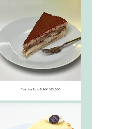
Tiramisu Torte 5,30€ / 63,60€