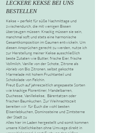
LECKERE KEKSE BEI UNS
BESTELLEN
Kekse – perfekt für süße Nachmittage und
zwischendurch, die mit wenigen Bissen
überzeugen müssen: Knackig müssen sie sein,
manchmal soft und stets eine harmonische
Gesamtkomposition im Gaumen entwickeln. Um
diesen Ansprüchen gerecht zu werden, nutze ich
zur Herstellung meiner Kekse ausschließlich
beste Zutaten wie Butter, frische Eier, frische
Vollmilch, Vanille von der Schote, Zitrone als
Abrieb von Bio Zitronen, selbst gekochte
Marmelade mit hohem Fruchtanteil und
Schokolade von Felchin.
Freut Euch auf jahreszeitlich angepasste Sorten
wie knackige Florentiner, Mandelbarren,
Duchesse, Vanillekekse, Bärentatzen oder
frischen Baumkuchen. Zur Weihnachtszeit
bereiten wir für Euch die wohl besten
Elisenlebkuchen, Dominosteine und Zimtsterne
der Stadt zu
Alles hier im Laden hergestellt und somit kommen
unsere Köstlichkeiten ohne Umwege direkt in
unser Keksregal. Lasst Euch von den süßen