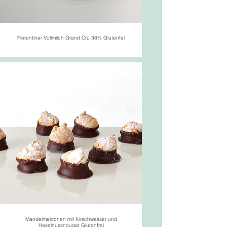
Florentiner Vollmilch Grand Cru 38% Glutenfei
Mandelmakronen mit Kirschwasser und
Haselnussnougat Glutenfrei