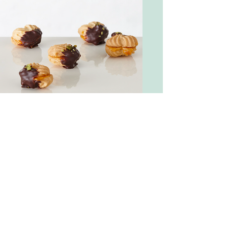
Bärentatzen mit Aprikosenkonfitüre 70% Frucht